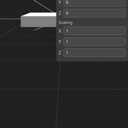
Y
Z
Scaling
X
Y
Z