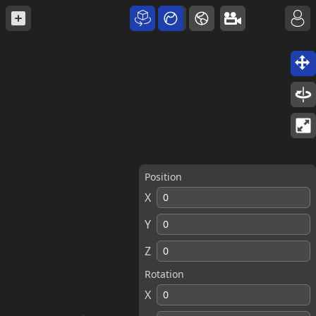
Position
X
Y
Z
Rotation
X